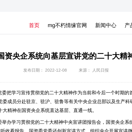
首页
mg不朽情缘官网
新闻中心
产
国资央企系统向基层宣讲党的二十大精
发布日期： 2022-12-08
来源： 人民日报
资委党委把学习宣传贯彻党的二十大精神作为当前和今后一个时期的首要政
委党委成员分赴驻京、驻沪、驻鲁等有关中央企业总部以及生产科
党的二十大精神在国资央企系统直达基层、直通一线。
委党委举办学习贯彻党的二十大精神中央宣讲团报告会，国资央企
收看报告。国资委党委还创新宣讲方式，组织央企开展宣