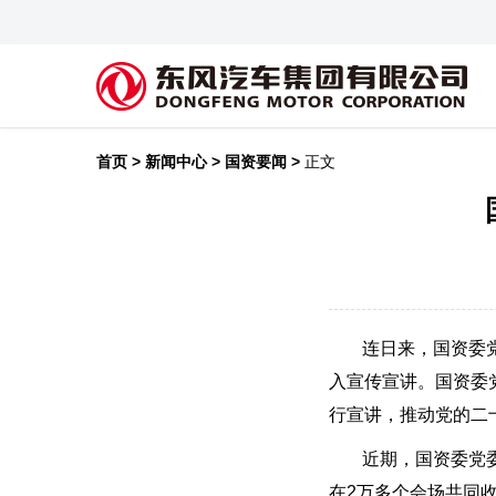
首页
>
新闻中心 >
国资要闻
>
正文
连日来，国
入宣传宣讲。国资
行宣讲，推动
近期，国资
在2万多个会场共同收听