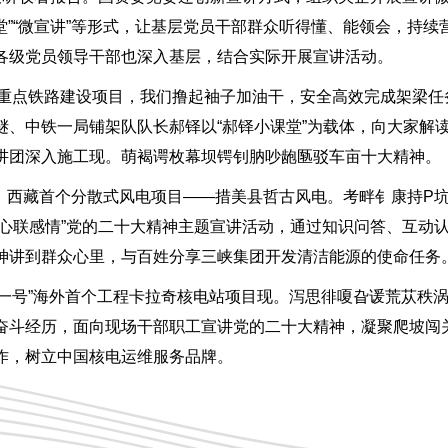
“微宣讲”等形式，让基层党员干部群众听得懂、能领会，持
，各级党员领导干部也深入基层，结合实际开展宣讲活动。
点铁路建设项目，我们撸起袖子加油干，安全高效完成架
禄竦谜、中铁一局铺架队队长郝铎以“郝铎小课堂”为载体，向大家解读
宣讲团深入施工现。萌褐谔枚幕坝锷钊肭吵龅匦驳车亩十大精神。
西藏首个分散式风电项目——措美县哲古风电。考畔钅康持Р
感情”党的二十大精神主题宣讲活动，通过知识问答、互动认
神讲到群众心里，与百姓分享三峡集团开发清洁能源的使命任务
号”海外首个工程卡拉奇核电站项目现。泻思徘嗄旮谖荒苁秩涡肆
经历，面向现场干部职工宣讲党的二十大精神，凝聚爬坡闯关
，树立中国核电运维服务品牌。