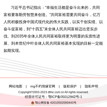
习近平总书记指出：“幸福生活都是奋斗出来的，共同
富裕要靠勤劳智慧来创造。”共同富裕需要共同奋斗，亿万
人民积极投身中国式现代化的伟大实践，以实干创实绩、以
奋斗促富裕，到“十四五”末全体人民共同富裕迈出坚实步
伐、到2035年全体人民共同富裕取得更为明显的实质性进
展、到本世纪中叶全体人民共同富裕基本实现的目标一定能
如期实现。
网站地图
|
mg不朽情缘官网
|
版权保护
|
隐私申明
Copyright?2003-2023 dfmc.com.cn All rights reserved.
经营许可证号：
鄂ICP备05012942号-1
鄂公网安备 42010502000443号