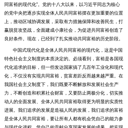
同富裕的现代化”。党的十八大以来，以习近平同志为核心
的党中央把逐步实现全体人民共同富裕摆在更加重要的位置
上，推动区域协调发展，采取有力措施保障和改善民生，打
赢脱贫攻坚战，全面建成小康社会，为促进共同富裕创造了
良好条件。现在，已经到了扎实推动共同富裕的历史阶段。
中国式现代化是全体人民共同富裕的现代化，这是中国
特色社会主义制度的本质决定的。必须看到，富裕是各国现
代化追求的目标，但一些发达国家搞了几百年工业化和现代
化，不仅没有实现共同富裕，贫富差距反而越来越严重。在
我国社会主义制度下，我们既要不断解放和发展社会生产
力，不断创造和积累社会财富，又要防止两极分化，切实推
动人的全面发展、全体人民共同富裕取得更为明显的实质性
进展。我们追求的发展是造福人民的发展，我们追求的富裕
是全体人民共同富裕，要让所有人都有机会凭自己的能力参
与现代化进程，凭自己的贡献分享国家发展的成果。把实现