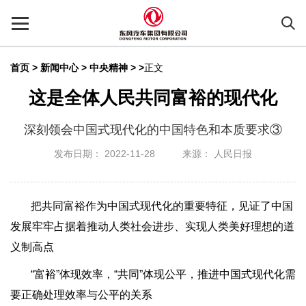
首页
>
新闻中心 >
中央精神
> >
正文
这是全体人民共同富裕的现代化
深刻领会中国式现代化的中国特色和本质要求③
发布日期： 2022-11-28
来源： 人民日报
把共同富裕作为中国式现代化的重要特征，见证了中国
发展牢牢占据着推动人类社会进步、实现人类美好理想的道
义制高点
“富裕”体现效率，“共同”体现公平，推进中国式现代化需
要正确处理效率与公平的关系