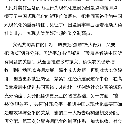
人民对美好生活的向往作为现代化建设的出发点和落脚点，
擦亮了中国式现代化的鲜明价值底色；把共同富裕作为中国
式现代化的重要特征，见证了中国发展牢牢占据着推动人类
社会进步、实现人类美好理想的道义制高点。
实现共同富裕的目标，既要把“蛋糕”做大做好，又要
把“蛋糕”切好分好。习近平总书记强调：“发展是解决中国所
有问题的关键”。从全面推进乡村振兴、确保农民稳步增
收，到推动区域协调发展、缩小收入差距，再到壮大实体经
济、创造更多就业岗位，紧紧抓住经济建设这个中心，在高
质量发展中促进共同富裕，才能让一切创造社会财富的源泉
充分涌流，为分配提供更充足的物质基础。另一方面，“富
裕”体现效率，“共同”体现公平，推进中国式现代化需要正确
处理效率与公平的关系。党的二十大报告就构建初次分配、
再分配、第三次分配协调配套的制度体系，加大税收、社会